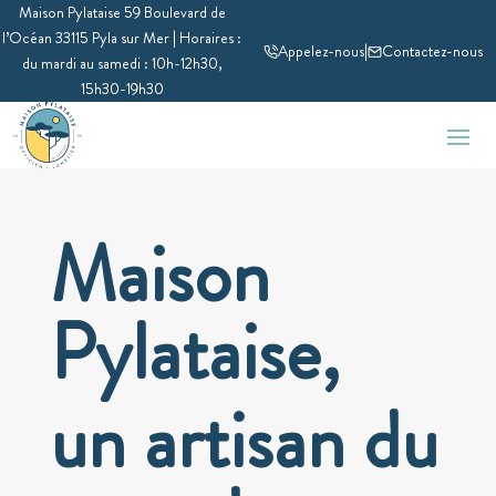
Maison Pylataise 59 Boulevard de
l’Océan 33115 Pyla sur Mer | Horaires :
Appelez-nous
|
Contactez-nous
du mardi au samedi : 10h-12h30,
15h30-19h30
Maison
Pylataise,
un artisan du