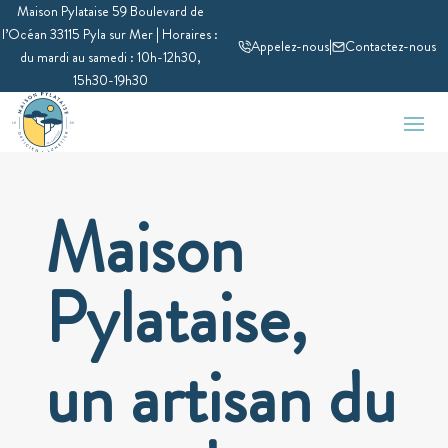
Maison Pylataise 59 Boulevard de
l’Océan 33115 Pyla sur Mer | Horaires :
Appelez-nous
|
Contactez-nous
du mardi au samedi : 10h-12h30,
15h30-19h30
Maison
Pylataise,
un artisan du